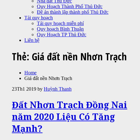
Nhà đất Thủ Đức
Quy Hoạch Thành Phố Thủ Đức
Đề án thành lập thành phố Thủ Đức
Tải quy hoạch
Tải quy hoạch miễn phí
Quy hoạch Bình Thuận
Quy Hoạch TP Thủ Đức
Liên hệ
Thẻ:
Giá đất nền Nhơn Trạch
Home
Giá đất nền Nhơn Trạch
23
Th1 2019
by
Huỳnh Thanh
Đất Nhơn Trạch Đồng Nai
năm 2020 Liệu Có Tăng
Mạnh?