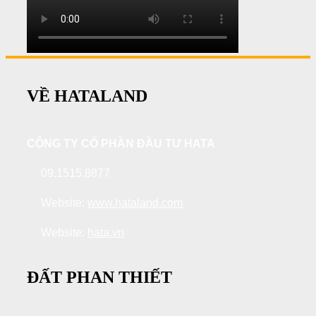
VỀ HATALAND
CÔNG TY CỔ PHẦN ĐẦU TƯ HATA
09.1515.8877
Website:
www.hataland.com
Website:
hata.vn
ĐẤT PHAN THIẾT