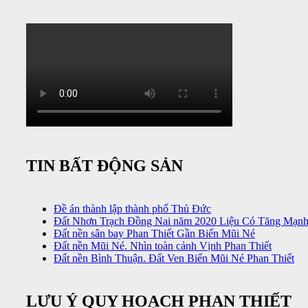
TIN BẤT ĐỘNG SẢN
Đề án thành lập thành phố Thủ Đức
Đất Nhơn Trạch Đồng Nai năm 2020 Liệu Có Tăng Mạn
Đất nền sân bay Phan Thiết Gần Biển Mũi Né
Đất nền Mũi Né. Nhìn toàn cảnh Vịnh Phan Thiết
Đất nền Bình Thuận. Đất Ven Biển Mũi Né Phan Thiết
LƯU Ý QUY HOẠCH PHAN THIẾT