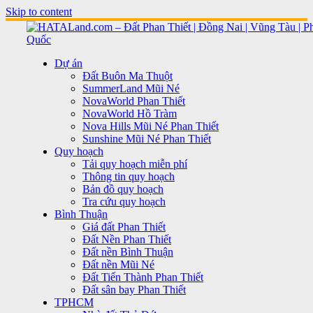
Skip to content
Dự án
Đất Buôn Ma Thuột
SummerLand Mũi Né
NovaWorld Phan Thiết
NovaWorld Hồ Tràm
Nova Hills Mũi Né Phan Thiết
Sunshine Mũi Né Phan Thiết
Quy hoạch
Tải quy hoạch miễn phí
Thông tin quy hoạch
Bản đồ quy hoạch
Tra cứu quy hoạch
Bình Thuận
Giá đất Phan Thiết
Đất Nền Phan Thiết
Đất nền Bình Thuận
Đất nền Mũi Né
Đất Tiến Thành Phan Thiết
Đất sân bay Phan Thiết
TPHCM