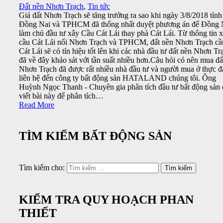
Đất nền Nhơn Trạch
,
Tin tức
Giá đất Nhơn Trạch sẽ tăng trưởng ra sao khi ngày 3/8/2018 tỉnh
Đồng Nai và TPHCM đã thống nhất duyệt phương án để Đồng 
làm chủ đầu tư xây Cầu Cát Lái thay phà Cát Lái. Từ thông tin 
cầu Cát Lái nối Nhơn Trạch và TPHCM, đất nền Nhơn Trạch cầ
Cát Lái sẽ có tín hiệu tốt lên khi các nhà đầu tư đất nền Nhơn Tr
đã về đây khảo sát với tần suất nhiều hơn.Câu hỏi có nên mua đấ
Nhơn Trạch đã được rất nhiều nhà đầu tư và người mua ở thực đ
liên hệ đến công ty bất động sản HATALAND chúng tôi. Ông
Huỳnh Ngọc Thanh - Chuyên gia phân tích đầu tư bất động sản 
viết bài này để phân tích…
Read More
TÌM KIẾM BẤT ĐỘNG SẢN
Tìm kiếm cho:
KIỂM TRA QUY HOẠCH PHAN
THIẾT