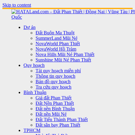
Skip to content
Dự án
Đất Buôn Ma Thuột
SummerLand Mũi Né
NovaWorld Phan Thiết
NovaWorld Hồ Tràm
Nova Hills Mũi Né Phan Thiết
Sunshine Mũi Né Phan Thiết
Quy hoạch
Tải quy hoạch miễn phí
Thông tin quy hoạch
Bản đồ quy hoạch
Tra cứu quy hoạch
Bình Thuận
Giá đất Phan Thiết
Đất Nền Phan Thiết
Đất nền Bình Thuận
Đất nền Mũi Né
Đất Tiến Thành Phan Thiết
Đất sân bay Phan Thiết
TPHCM