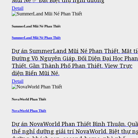
Mũi Né ✅ Đất Biệt thự nghỉ dưỡng
Detail
SummerLand Mũi Né Phan Thiết
SummerLand Mũi Né Phan Thiết
Dự án SummerLand Mũi Né Phan Thiết. Mặt t
Đường Võ Nguyên Giáp. Đối Diện Đại Học Phan
Thiết. Gần Thành Phố Phan Thiết. View Trực
diện Biển Mũi Né.
Detail
NovaWorld Phan Thiết
NovaWorld Phan Thiết
Dự án NovaWorld Phan Thiết Bình Thuận. Qu
thể nghỉ dưỡng giải trí NovaWorld. Biệt thự n