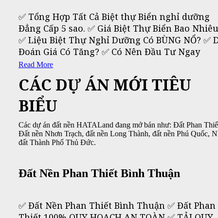
✅ Tổng Hợp Tất Cả Biệt thự Biển nghỉ dưỡng
Đẳng Cấp 5 sao. ✅ Giá Biệt Thự Biển Bao Nhiê
✅ Liệu Biệt Thự Nghỉ Dưỡng Có BÙNG NỔ? ✅ 
Đoán Giá Có Tăng? ✅ Có Nên Đầu Tư Ngay
Read More
CÁC DỰ ÁN MỚI TIÊU
BIỂU
Các dự án đất nền HATALand đang mở bán như: Đất Phan Thiế
Đất nền Nhơn Trạch, đất nền Long Thành, đất nền Phú Quốc, 
đất Thành Phố Thủ Đức.
Đất Nền Phan Thiết Bình Thuận
✅ Đất Nền Phan Thiết Bình Thuận ✅ Đất Phan
Thiết 100% QUY HOẠCH AN TOÀN ✅ TẢI QUY