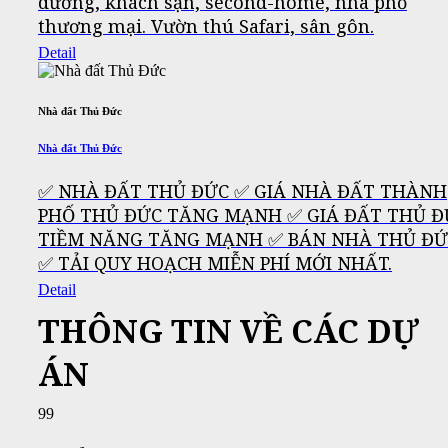
dưỡng, khách sạn, second-home, nhà phố
thương mại. Vườn thú Safari, sân gôn.
Detail
Nhà đất Thủ Đức
Nhà đất Thủ Đức
✅ NHÀ ĐẤT THỦ ĐỨC ✅ GIÁ NHÀ ĐẤT THÀNH
PHỐ THỦ ĐỨC TĂNG MẠNH ✅ GIÁ ĐẤT THỦ Đ
TIỀM NĂNG TĂNG MẠNH ✅ BÁN NHÀ THỦ ĐỨ
✅ TẢI QUY HOẠCH MIỄN PHÍ MỚI NHẤT.
Detail
THÔNG TIN VỀ CÁC DỰ
ÁN
99