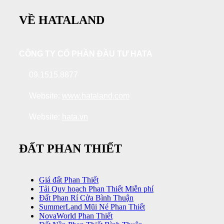
VỀ HATALAND
CÔNG TY CỔ PHẦN ĐẦU TƯ HATA
09.1515.8877
Website:
www.hataland.com
Website:
hata.vn
ĐẤT PHAN THIẾT
Giá đất Phan Thiết
Tải Quy hoạch Phan Thiết Miễn phí
Đất Phan Rí Cửa Bình Thuận
SummerLand Mũi Né Phan Thiết
NovaWorld Phan Thiết