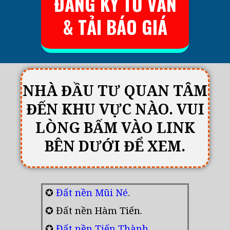
ĐĂNG KÝ TƯ VẤN
& TẢI BÁO GIÁ
NHÀ ĐẦU TƯ QUAN TÂM
ĐẾN KHU VỰC NÀO. VUI
LÒNG BẤM VÀO LINK
BÊN DƯỚI ĐỂ XEM.
✪
Đất nền Mũi Né
.
✪ Đất nền Hàm Tiến.
✪
Đất nền Tiến Thành
.