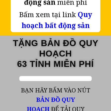
động sản
miễn phí
Bấm xem tại link
Quy
hoạch bất động sản
TẶNG BẢN ĐỒ QUY
HOẠCH
63 TỈNH MIỄN PHÍ
BẠN HÃY BẤM VÀO NÚT
BẢN ĐỒ QUY
HOẠCH
ĐỂ TẢI QUY