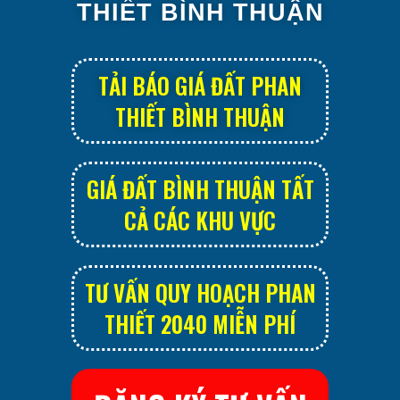
THIẾT BÌNH THUẬN
TẢI BÁO GIÁ ĐẤT PHAN
THIẾT BÌNH THUẬN
GIÁ ĐẤT BÌNH THUẬN TẤT
CẢ CÁC KHU VỰC
TƯ VẤN QUY HOẠCH PHAN
THIẾT 2040 MIỄN PHÍ