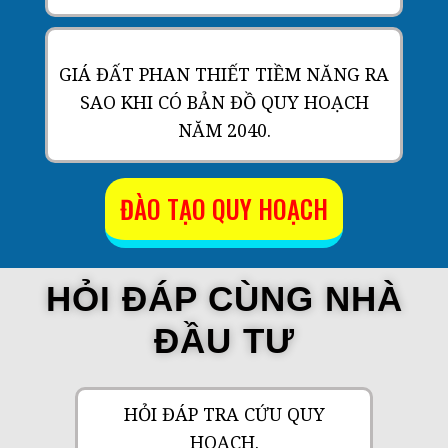
GIÁ ĐẤT PHAN THIẾT TIỀM NĂNG RA
SAO KHI CÓ BẢN ĐỒ QUY HOẠCH
NĂM 2040.
ĐÀO TẠO QUY HOẠCH
HỎI ĐÁP CÙNG NHÀ
ĐẦU TƯ
HỎI ĐÁP TRA CỨU QUY
HOẠCH.