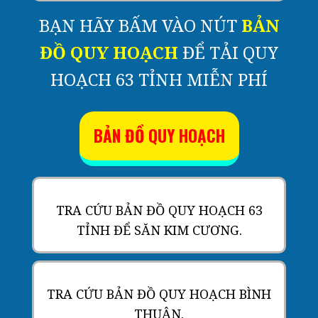
BẠN HÃY BẤM VÀO NÚT
BẢN
ĐỒ QUY HOẠCH
ĐỂ TẢI QUY
HOẠCH 63 TỈNH MIỄN PHÍ
BẢN ĐỒ QUY HOẠCH
TRA CỨU BẢN ĐỒ QUY HOẠCH 63
TỈNH ĐỂ SĂN KIM CƯƠNG.
TRA CỨU BẢN ĐỒ QUY HOẠCH BÌNH
THUẬN.