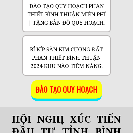
ĐÀO TẠO QUY HOẠCH PHAN
THIẾT BÌNH THUẬN MIỄN PHÍ
| TẶNG BẢN ĐỒ QUY HOẠCH.
BÍ KÍP SĂN KIM CƯƠNG ĐẤT
PHAN THIẾT BÌNH THUẬN
2024 KHU NÀO TIỀM NĂNG.
ĐÀO TẠO QUY HOẠCH
HỘI NGHỊ XÚC TIẾN
ĐẦU TƯ TỈNH BÌNH