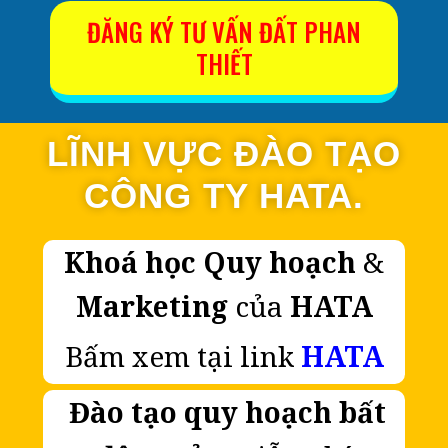
ĐĂNG KÝ TƯ VẤN ĐẤT PHAN
THIẾT
LĨNH VỰC ĐÀO TẠO
CÔNG TY HATA.
Khoá học Quy hoạch
&
Marketing
của
HATA
Bấm xem tại link
HATA
Đào tạo quy hoạch
bất