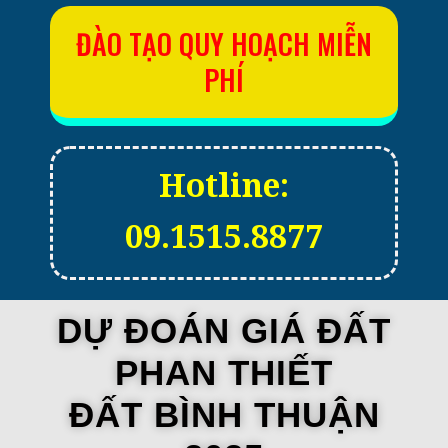
ĐÀO TẠO QUY HOẠCH MIỄN
PHÍ
Hotline:
09.1515.8877
DỰ ĐOÁN GIÁ ĐẤT
PHAN THIẾT
ĐẤT BÌNH THUẬN