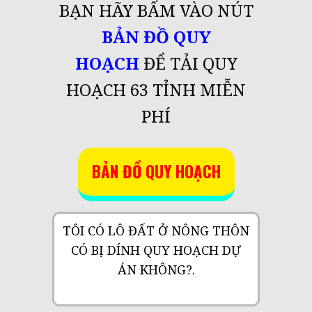
BẠN HÃY BẤM VÀO NÚT
BẢN ĐỒ QUY
HOẠCH
ĐỂ TẢI QUY
HOẠCH 63 TỈNH MIỄN
PHÍ
BẢN ĐỒ QUY HOẠCH
TÔI CÓ LÔ ĐẤT Ở NÔNG THÔN
CÓ BỊ DÍNH QUY HOẠCH DỰ
ÁN KHÔNG?.