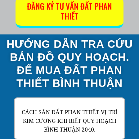
ĐĂNG KÝ TƯ VẤN ĐẤT PHAN
THIẾT
HƯỚNG DẪN TRA CỨU
BẢN ĐỒ QUY HOẠCH.
ĐỂ MUA ĐẤT PHAN
THIẾT BÌNH THUẬN
CÁCH SĂN ĐẤT PHAN THIẾT VỊ TRÍ
KIM CƯƠNG KHI BIẾT QUY HOẠCH
BÌNH THUẬN 2040.