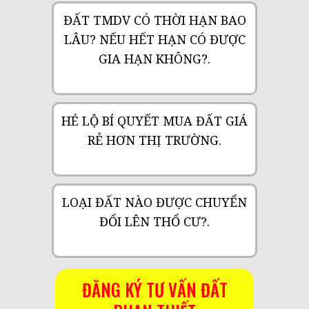
ĐẤT TMDV CÓ THỜI HẠN BAO
LÂU? NẾU HẾT HẠN CÓ ĐƯỢC
GIA HẠN KHÔNG?.
HÉ LỘ BÍ QUYẾT MUA ĐẤT GIÁ
RẺ HƠN THỊ TRƯỜNG.
LOẠI ĐẤT NÀO ĐƯỢC CHUYỂN
ĐỔI LÊN THỔ CƯ?.
ĐĂNG KÝ TƯ VẤN ĐẤT