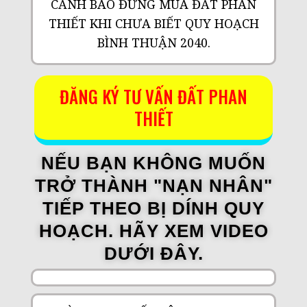
CẢNH BÁO ĐỪNG MUA ĐẤT PHAN
THIẾT KHI CHƯA BIẾT QUY HOẠCH
BÌNH THUẬN 2040.
ĐĂNG KÝ TƯ VẤN ĐẤT PHAN
THIẾT
NẾU BẠN KHÔNG MUỐN
TRỞ THÀNH "NẠN NHÂN"
TIẾP THEO BỊ DÍNH QUY
HOẠCH. HÃY XEM VIDEO
DƯỚI ĐÂY.