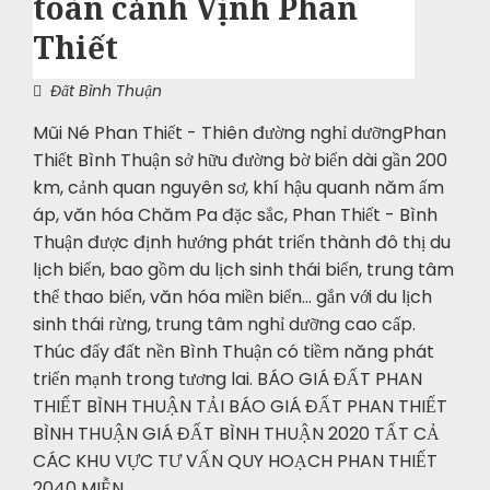
toàn cảnh Vịnh Phan
Thiết
Đất Bình Thuận
Mũi Né Phan Thiết - Thiên đường nghỉ dưỡngPhan
Thiết Bình Thuận sở hữu đường bờ biển dài gần 200
km, cảnh quan nguyên sơ, khí hậu quanh năm ấm
áp, văn hóa Chăm Pa đặc sắc, Phan Thiết - Bình
Thuận được định hướng phát triển thành đô thị du
lịch biển, bao gồm du lịch sinh thái biển, trung tâm
thể thao biển, văn hóa miền biển… gắn với du lịch
sinh thái rừng, trung tâm nghỉ dưỡng cao cấp.
Thúc đẩy đất nền Bình Thuận có tiềm năng phát
triển mạnh trong tương lai. BÁO GIÁ ĐẤT PHAN
THIẾT BÌNH THUẬN TẢI BÁO GIÁ ĐẤT PHAN THIẾT
BÌNH THUẬN GIÁ ĐẤT BÌNH THUẬN 2020 TẤT CẢ
CÁC KHU VỰC TƯ VẤN QUY HOẠCH PHAN THIẾT
2040 MIỄN…