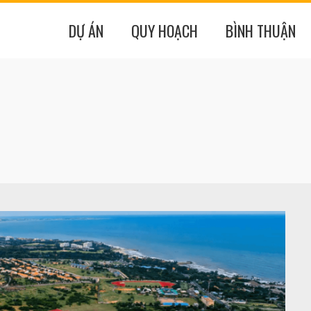
DỰ ÁN
QUY HOẠCH
BÌNH THUẬN