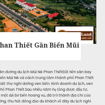
Phan Thiết Gần Biển Mũi
iên đường du lịch Mũi Né Phan ThiếtĐất Nền sân bay
biển Mũi Né và cách trung tâm thành phố Phan Thiết
biệt thự nghỉ dưỡng ven biển. Kinh doanh du lịch, ven
hố Phan Thiết.Sau nhiều năm hạ tầng được đầu tư,
 một dải bờ biển hoang vu, đã trở thành địa chỉ của
ỡng, thu hút đông đảo du khách về đây du lịch nghỉ