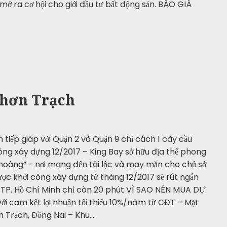
mở ra cơ hội cho giới đầu tư bất động sản. BÁO GIÁ
Nhơn Trạch
tiếp giáp với Quận 2 và Quận 9 chỉ cách 1 cây cầu
ông xây dựng 12/2017 – King Bay sở hữu địa thế phong
hoàng” - nơi mang đến tài lộc và may mắn cho chủ sở
ợc khởi công xây dựng từ tháng 12/2017 sẽ rút ngắn
m TP. Hồ Chí Minh chỉ còn 20 phút VÌ SAO NÊN MUA DỰ
với cam kết lợi nhuận tối thiểu 10%/năm từ CĐT – Mặt
n Trạch, Đồng Nai – Khu…