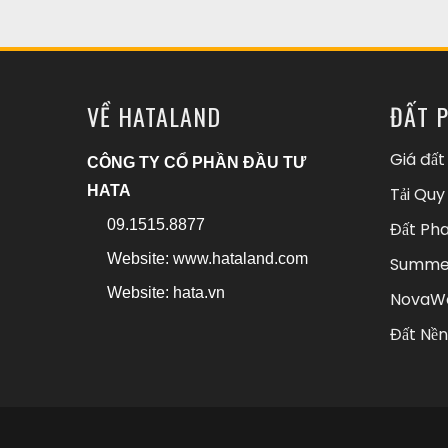
VỀ HATALAND
ĐẤT 
Giá đất
CÔNG TY CỔ PHẦN ĐẦU TƯ
HATA
Tải Quy
09.1515.8877
Đất Pha
Website:
www.hataland.com
Summer
Website:
hata.vn
NovaWo
Đất Nền