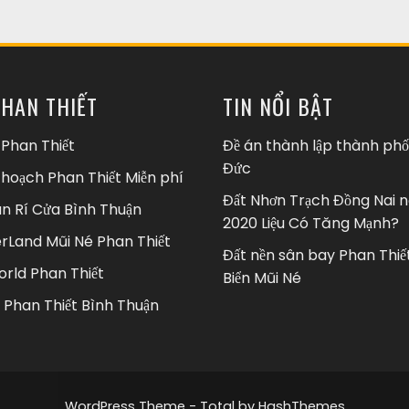
PHAN THIẾT
TIN NỔI BẬT
 Phan Thiết
Đề án thành lập thành phố
Đức
 hoạch Phan Thiết Miễn phí
Đất Nhơn Trạch Đồng Nai
n Rí Cửa Bình Thuận
2020 Liệu Có Tăng Mạnh?
Land Mũi Né Phan Thiết
Đất nền sân bay Phan Thiế
rld Phan Thiết
Biển Mũi Né
 Phan Thiết Bình Thuận
WordPress Theme - Total
by HashThemes