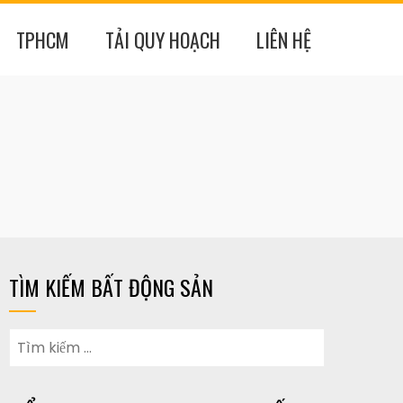
TPHCM
TẢI QUY HOẠCH
LIÊN HỆ
TÌM KIẾM BẤT ĐỘNG SẢN