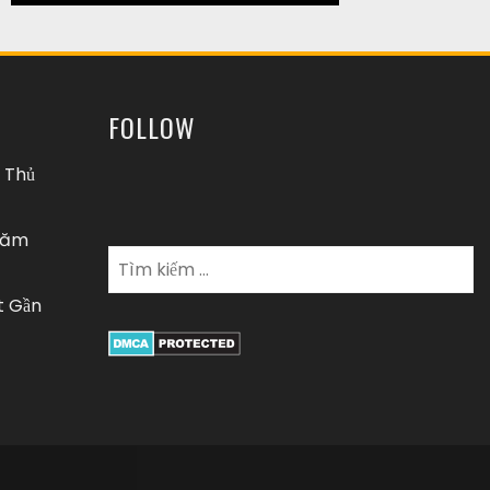
FOLLOW
 Thủ
 năm
t Gần