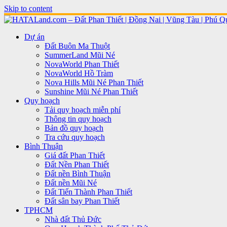
Skip to content
Dự án
Đất Buôn Ma Thuột
SummerLand Mũi Né
NovaWorld Phan Thiết
NovaWorld Hồ Tràm
Nova Hills Mũi Né Phan Thiết
Sunshine Mũi Né Phan Thiết
Quy hoạch
Tải quy hoạch miễn phí
Thông tin quy hoạch
Bản đồ quy hoạch
Tra cứu quy hoạch
Bình Thuận
Giá đất Phan Thiết
Đất Nền Phan Thiết
Đất nền Bình Thuận
Đất nền Mũi Né
Đất Tiến Thành Phan Thiết
Đất sân bay Phan Thiết
TPHCM
Nhà đất Thủ Đức