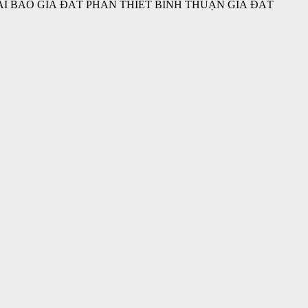
THUẬN TẢI BÁO GIÁ ĐẤT PHAN THIẾT BÌNH THUẬN GIÁ ĐẤT