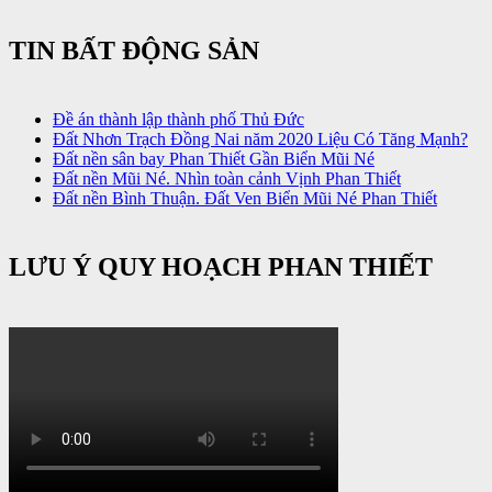
TIN BẤT ĐỘNG SẢN
Đề án thành lập thành phố Thủ Đức
Đất Nhơn Trạch Đồng Nai năm 2020 Liệu Có Tăng Mạnh?
Đất nền sân bay Phan Thiết Gần Biển Mũi Né
Đất nền Mũi Né. Nhìn toàn cảnh Vịnh Phan Thiết
Đất nền Bình Thuận. Đất Ven Biển Mũi Né Phan Thiết
LƯU Ý QUY HOẠCH PHAN THIẾT