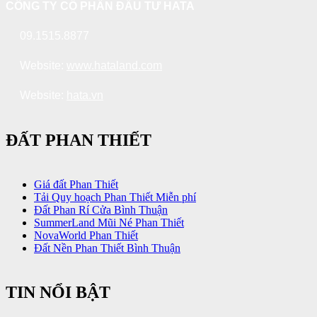
CÔNG TY CỔ PHẦN ĐẦU TƯ HATA
09.1515.8877
Website:
www.hataland.com
Website:
hata.vn
ĐẤT PHAN THIẾT
Giá đất Phan Thiết
Tải Quy hoạch Phan Thiết Miễn phí
Đất Phan Rí Cửa Bình Thuận
SummerLand Mũi Né Phan Thiết
NovaWorld Phan Thiết
Đất Nền Phan Thiết Bình Thuận
TIN NỔI BẬT