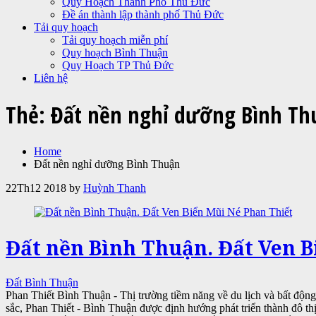
Quy Hoạch Thành Phố Thủ Đức
Đề án thành lập thành phố Thủ Đức
Tải quy hoạch
Tải quy hoạch miễn phí
Quy hoạch Bình Thuận
Quy Hoạch TP Thủ Đức
Liên hệ
Thẻ:
Đất nền nghỉ dưỡng Bình Th
Home
Đất nền nghỉ dưỡng Bình Thuận
22
Th12 2018
by
Huỳnh Thanh
Đất nền Bình Thuận. Đất Ven B
Đất Bình Thuận
Phan Thiết Bình Thuận - Thị trường tiềm năng về du lịch và bất độ
sắc, Phan Thiết - Bình Thuận được định hướng phát triển thành đô thị 