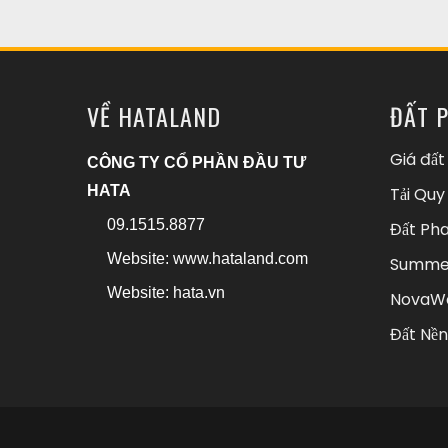
VỀ HATALAND
ĐẤT 
Giá đất
CÔNG TY CỔ PHẦN ĐẦU TƯ
HATA
Tải Quy
09.1515.8877
Đất Pha
Website:
www.hataland.com
Summer
Website:
hata.vn
NovaWo
Đất Nền