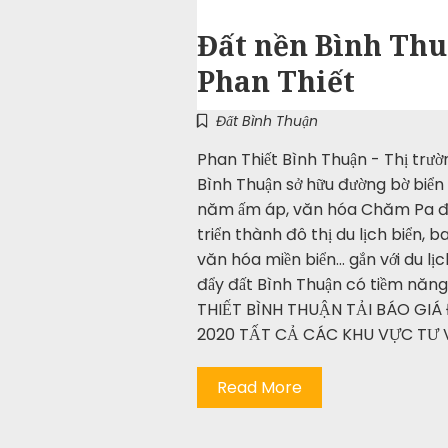
Đất nền Bình Thu
Phan Thiết
Đất Bình Thuận
Phan Thiết Bình Thuận - Thị trườ
Bình Thuận sở hữu đường bờ biển
năm ấm áp, văn hóa Chăm Pa đặc
triển thành đô thị du lịch biển, b
văn hóa miền biển… gắn với du lị
đẩy đất Bình Thuận có tiềm năng
THIẾT BÌNH THUẬN TẢI BÁO GIÁ
2020 TẤT CẢ CÁC KHU VỰC TƯ
Read More