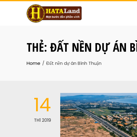
THẺ:
ĐẤT NỀN DỰ ÁN B
Home
Đất nền dự án Bình Thuận
14
TH1 2019