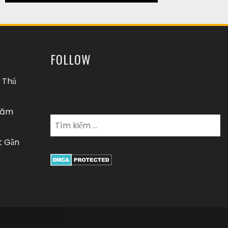
FOLLOW
 Thủ
 năm
t Gần