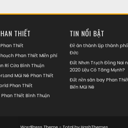
PHAN THIẾT
TIN NỔI BẬT
 Phan Thiết
Đề án thành lập thành phố
Đức
 hoạch Phan Thiết Miễn phí
Đất Nhơn Trạch Đồng Nai
n Rí Cửa Bình Thuận
2020 Liệu Có Tăng Mạnh?
Land Mũi Né Phan Thiết
Đất nền sân bay Phan Thiế
rld Phan Thiết
Biển Mũi Né
 Phan Thiết Bình Thuận
WordPress Theme - Total
by HashThemes