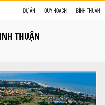
DỰ ÁN
QUY HOẠCH
BÌNH THUẬN
ÌNH THUẬN