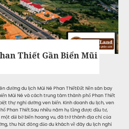
Phan Thiết Gần Biển Mũi
iên đường du lịch Mũi Né Phan ThiếtĐất Nền sân bay
biển Mũi Né và cách trung tâm thành phố Phan Thiết
biệt thự nghỉ dưỡng ven biển. Kinh doanh du lịch, ven
hố Phan Thiết.Sau nhiều năm hạ tầng được đầu tư,
 một dải bờ biển hoang vu, đã trở thành địa chỉ của
ỡng, thu hút đông đảo du khách về đây du lịch nghỉ