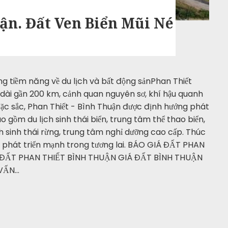
ận. Đất Ven Biển Mũi Né
ng tiềm năng về du lịch và bất động sảnPhan Thiết
 dài gần 200 km, cảnh quan nguyên sơ, khí hậu quanh
 sắc, Phan Thiết - Bình Thuận được định hướng phát
ao gồm du lịch sinh thái biển, trung tâm thể thao biển,
ch sinh thái rừng, trung tâm nghỉ dưỡng cao cấp. Thúc
 phát triển mạnh trong tương lai. BÁO GIÁ ĐẤT PHAN
 ĐẤT PHAN THIẾT BÌNH THUẬN GIÁ ĐẤT BÌNH THUẬN
 VẤN…