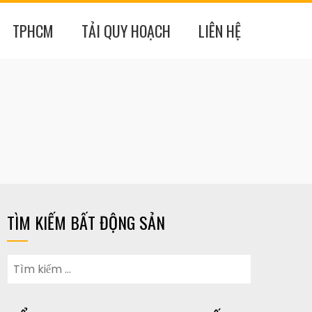
TPHCM
TẢI QUY HOẠCH
LIÊN HỆ
TÌM KIẾM BẤT ĐỘNG SẢN