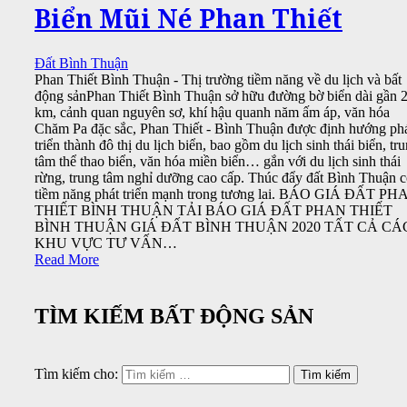
Biển Mũi Né Phan Thiết
Đất Bình Thuận
Phan Thiết Bình Thuận - Thị trường tiềm năng về du lịch và bất
động sảnPhan Thiết Bình Thuận sở hữu đường bờ biển dài gần 
km, cảnh quan nguyên sơ, khí hậu quanh năm ấm áp, văn hóa
Chăm Pa đặc sắc, Phan Thiết - Bình Thuận được định hướng ph
triển thành đô thị du lịch biển, bao gồm du lịch sinh thái biển, tr
tâm thể thao biển, văn hóa miền biển… gắn với du lịch sinh thái
rừng, trung tâm nghỉ dưỡng cao cấp. Thúc đẩy đất Bình Thuận 
tiềm năng phát triển mạnh trong tương lai. BÁO GIÁ ĐẤT PH
THIẾT BÌNH THUẬN TẢI BÁO GIÁ ĐẤT PHAN THIẾT
BÌNH THUẬN GIÁ ĐẤT BÌNH THUẬN 2020 TẤT CẢ CÁ
KHU VỰC TƯ VẤN…
Read More
TÌM KIẾM BẤT ĐỘNG SẢN
Tìm kiếm cho: