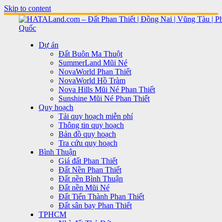
Skip to content
Dự án
Đất Buôn Ma Thuột
SummerLand Mũi Né
NovaWorld Phan Thiết
NovaWorld Hồ Tràm
Nova Hills Mũi Né Phan Thiết
Sunshine Mũi Né Phan Thiết
Quy hoạch
Tải quy hoạch miễn phí
Thông tin quy hoạch
Bản đồ quy hoạch
Tra cứu quy hoạch
Bình Thuận
Giá đất Phan Thiết
Đất Nền Phan Thiết
Đất nền Bình Thuận
Đất nền Mũi Né
Đất Tiến Thành Phan Thiết
Đất sân bay Phan Thiết
TPHCM