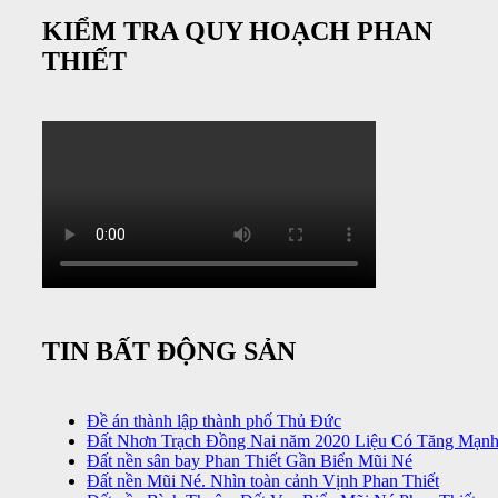
KIỂM TRA QUY HOẠCH PHAN
THIẾT
TIN BẤT ĐỘNG SẢN
Đề án thành lập thành phố Thủ Đức
Đất Nhơn Trạch Đồng Nai năm 2020 Liệu Có Tăng Mạn
Đất nền sân bay Phan Thiết Gần Biển Mũi Né
Đất nền Mũi Né. Nhìn toàn cảnh Vịnh Phan Thiết