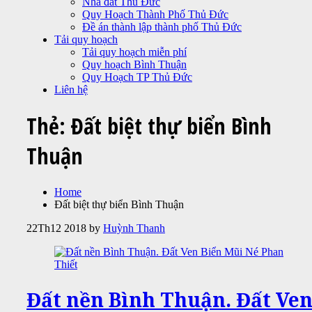
Nhà đất Thủ Đức
Quy Hoạch Thành Phố Thủ Đức
Đề án thành lập thành phố Thủ Đức
Tải quy hoạch
Tải quy hoạch miễn phí
Quy hoạch Bình Thuận
Quy Hoạch TP Thủ Đức
Liên hệ
Thẻ:
Đất biệt thự biển Bình
Thuận
Home
Đất biệt thự biển Bình Thuận
22
Th12 2018
by
Huỳnh Thanh
Đất nền Bình Thuận. Đất Ve