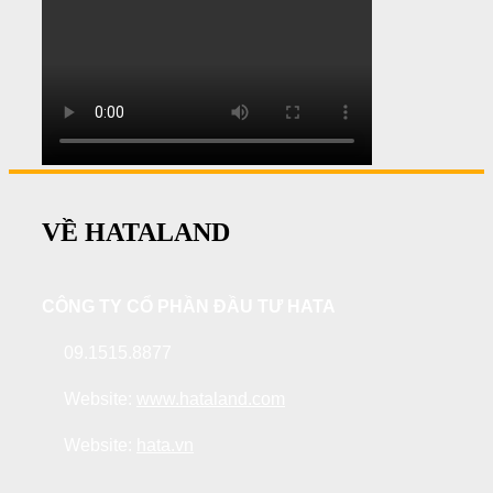
VỀ HATALAND
CÔNG TY CỔ PHẦN ĐẦU TƯ HATA
09.1515.8877
Website:
www.hataland.com
Website:
hata.vn