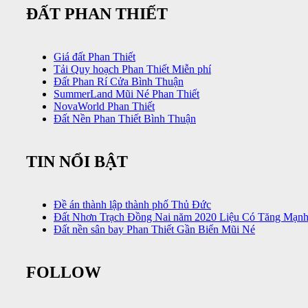
ĐẤT PHAN THIẾT
Giá đất Phan Thiết
Tải Quy hoạch Phan Thiết Miễn phí
Đất Phan Rí Cửa Bình Thuận
SummerLand Mũi Né Phan Thiết
NovaWorld Phan Thiết
Đất Nền Phan Thiết Bình Thuận
TIN NỔI BẬT
Đề án thành lập thành phố Thủ Đức
Đất Nhơn Trạch Đồng Nai năm 2020 Liệu Có Tăng Mạn
Đất nền sân bay Phan Thiết Gần Biển Mũi Né
FOLLOW