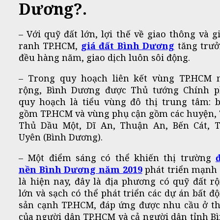
Dương?.
– Với quỹ đất lớn, lợi thế về giao thông và g
ranh TP.HCM,
giá đất Bình Dương
tăng trư
đều hàng năm, giao dịch luôn sôi động.
– Trong quy hoạch liên kết vùng TP.HCM
rộng, Bình Dương được Thủ tướng Chính 
quy hoạch là tiểu vùng đô thị trung tâm: 
gồm TP.HCM và vùng phụ cận gồm các huyện, 
Thủ Dầu Một, Dĩ An, Thuận An, Bến Cát, 
Uyên (Bình Dương).
– Một điểm sáng có thể khiến thị trường
nền Bình Dương năm 2019
phát triển mạnh
là hiện nay, đây là địa phương có quỹ đất r
lớn và sạch có thể phát triển các dự án bất đ
sản cạnh TP.HCM, đáp ứng được nhu cầu ở t
của người dân TP.HCM và cả người dân tỉnh B