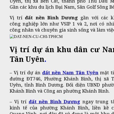
Uyên, thị xã Bến Cát, thành phố Thủ Dầu M
Gần các khu du lịch Đại Nam, Sân Golf Sông Bé
Vị trí
đất nền Bình Dương
gần với các 
công nghiệp lớn như VSIP 1 và 2, nơi có nh
công nhân và chuyên gia sinh sống và làm việ
Vị trí
dự án khu dân cư
Na
Tân Uyên
.
– Vị trí
dự án
đất nền Nam Tân Uyên
mặt t
đường ĐT746, Phường Khánh Bình, thị xã 
Uyên, tỉnh Bình Dương. Đối diện UBND phư
Khánh Bình và Công an phường Khánh Bình.
– Vị trí
đất nền Bình Dương
ngay trung t
kinh tế của phường Khánh Bình, liền kề 
Quang Vinh, nơi đây đã và đang là một khu 