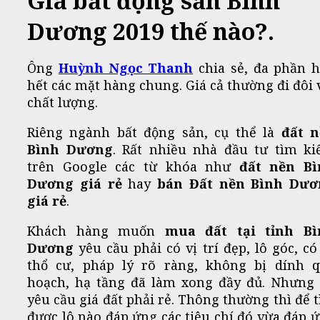
Giá bất động sản Bình
Dương 2019 thế nào?.
Ông
Huỳnh Ngọc Thanh
chia sẻ, đa phần 
hết các mặt hàng chung. Giá cả thường đi đôi 
chất lượng.
Riêng ngành bất động sản, cụ thể là
đất 
Bình Dương
. Rất nhiều nhà đầu tư tìm k
trên Google các từ khóa như
đất nền Bì
Dương giá rẻ
hay
bán Đất nền Bình Dươ
giá rẻ
.
Khách hàng muốn
mua đất tại tỉnh Bì
Dương
yêu cầu phải có vị trí đẹp, lô góc, có
thổ cư, pháp lý rõ ràng, không bị dính 
hoạch, hạ tầng đã làm xong đầy đủ. Nhưng 
yêu cầu giá đất phải rẻ. Thông thường thì để 
được lô nào đáp ứng các tiêu chí đó vừa đáp 