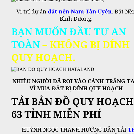
Vị trí dự án
đất nền Nam Tân Uyên
. Đất Nề
Bình Dương.
BẠN MUỐN ĐẦU TƯ AN
TOÀN
–
KHÔNG BỊ DÍNH
QUY HOẠCH.
NHIỀU NGƯỜI ĐÃ RƠI VÀO CẢNH TRẮNG TA
VÌ MUA ĐẤT BỊ DÍNH QUY HOẠCH
TẢI BẢN ĐỒ QUY HOẠCH
63 TỈNH MIỄN PHÍ
HUỲNH NGỌC THANH HƯỚNG DẪN TẢI
T