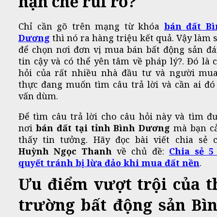
hạn chế rủi ro?
Chỉ cần gõ trên mạng từ khóa
bán đất B
Dương
thì nó ra hàng triệu kết quả. Vậy làm 
để chọn nơi đơn vị mua bán bất động sản đ
tin cậy và có thể yên tâm về pháp lý?. Đó là 
hỏi của rất nhiều nhà đầu tư và người mu
thực đang muốn tìm câu trả lời và cần ai đó
vấn dùm.
Để tìm câu trả lời cho câu hỏi này và tìm đ
nơi
bán đất tại tỉnh Bình Dương
mà bạn c
thấy tin tưởng. Hãy đọc bài viết chia sẻ 
Huỳnh Ngọc Thanh
về chủ đề:
Chia sẻ 5
quyết tránh bị lừa đảo khi mua đất nền
.
Ưu điểm vượt trội của t
trường bất động sản Bì