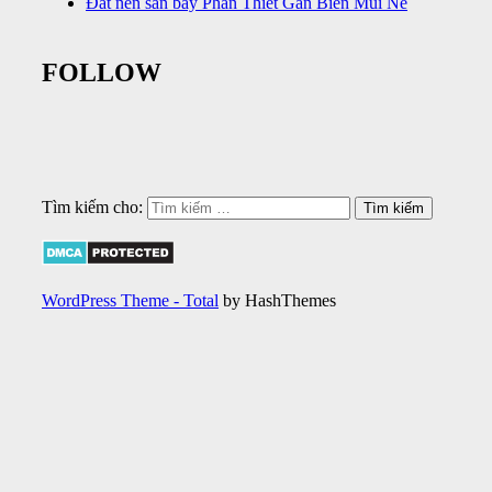
Đất nền sân bay Phan Thiết Gần Biển Mũi Né
FOLLOW
Tìm kiếm cho:
WordPress Theme - Total
by HashThemes