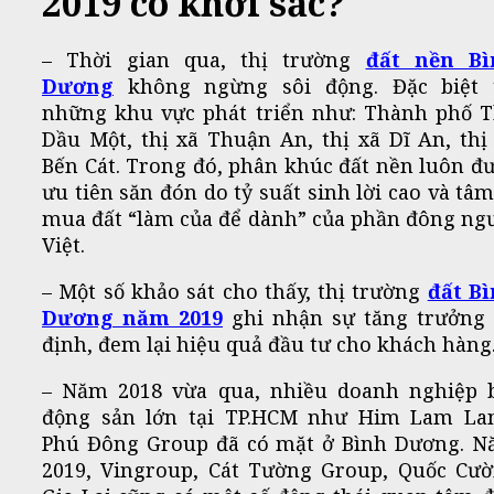
2019 có khởi sắc?
– Thời gian qua, thị trường
đất nền Bì
Dương
không ngừng sôi động. Đặc biệt 
những khu vực phát triển như: Thành phố 
Dầu Một, thị xã Thuận An, thị xã Dĩ An, thị
Bến Cát. Trong đó, phân khúc đất nền luôn đ
ưu tiên săn đón do tỷ suất sinh lời cao và tâm
mua đất “làm của để dành” của phần đông ng
Việt.
– Một số khảo sát cho thấy, thị trường
đất B
Dương năm 2019
ghi nhận sự tăng trưởng
định, đem lại hiệu quả đầu tư cho khách hàng
– Năm 2018 vừa qua, nhiều doanh nghiệp 
động sản lớn tại TP.HCM như Him Lam La
Phú Đông Group đã có mặt ở Bình Dương. 
2019, Vingroup, Cát Tường Group, Quốc Cư