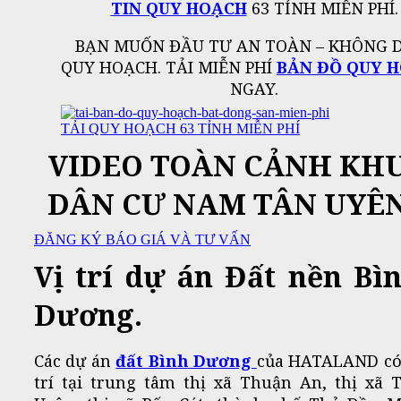
TIN QUY HOẠCH
63 TỈNH MIỄN PHÍ.
BẠN MUỐN ĐẦU TƯ AN TOÀN – KHÔNG 
QUY HOẠCH. TẢI MIỄN PHÍ
BẢN ĐỒ QUY 
NGAY.
TẢI QUY HOẠCH 63 TỈNH MIỄN PHÍ
VIDEO TOÀN CẢNH KH
DÂN CƯ NAM TÂN UYÊ
ĐĂNG KÝ BÁO GIÁ VÀ TƯ VẤN
Vị trí dự án Đất nền Bì
Dương.
Các dự án
đất Bình Dương
của HATALAND có
trí tại trung tâm thị xã Thuận An, thị xã 