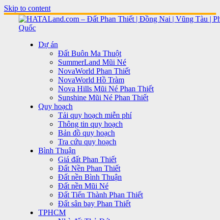
Skip to content
Dự án
Đất Buôn Ma Thuột
SummerLand Mũi Né
NovaWorld Phan Thiết
NovaWorld Hồ Tràm
Nova Hills Mũi Né Phan Thiết
Sunshine Mũi Né Phan Thiết
Quy hoạch
Tải quy hoạch miễn phí
Thông tin quy hoạch
Bản đồ quy hoạch
Tra cứu quy hoạch
Bình Thuận
Giá đất Phan Thiết
Đất Nền Phan Thiết
Đất nền Bình Thuận
Đất nền Mũi Né
Đất Tiến Thành Phan Thiết
Đất sân bay Phan Thiết
TPHCM